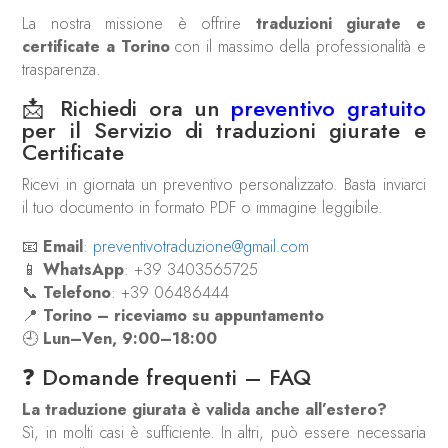
La nostra missione è offrire
traduzioni giurate e
certificate a Torino
con il massimo della professionalità e
trasparenza.
📩 Richiedi ora un
preventivo gratuito
per il Servizio di traduzioni giurate e
Certificate
Ricevi in giornata un preventivo personalizzato. Basta inviarci
il tuo documento in formato PDF o immagine leggibile.
📧
Email
:
preventivotraduzione@gmail.com
📱
WhatsApp
: +39 3403565725
📞
Telefono
: +39 06486444
📍
Torino – riceviamo su appuntamento
🕘
Lun–Ven, 9:00–18:00
❓ Domande frequenti – FAQ
La traduzione giurata è valida anche all’estero?
Sì, in molti casi è sufficiente. In altri, può essere necessaria